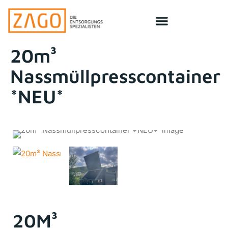
20m³
Nassmüllpresscontainer
*NEU*
20M³