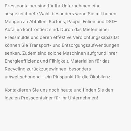
Presscontainer sind für Ihr Unternehmen eine
sehr gefreut. Wir wünschen ihm für seinen weiteren
schulischen und beruflichen Weg alles Gute. Liebe
ausgezeichnete Wahl, besonders wenn Sie mit hohen
Grüße Ihr Team der ZAGO GmbH
Mengen an Abfällen, Kartons, Pappe, Folien und DSD-
Abfällen konfrontiert sind. Durch das Mieten einer
Pressmulde und deren effektive Verdichtungskapazität
können Sie Transport- und Entsorgungsaufwendungen
senken. Zudem sind solche Maschinen aufgrund ihrer
Energieeffizienz und Fähigkeit, Materialien für das
Recycling zurückzugewinnen, besonders
umweltschonend – ein Pluspunkt für die Ökobilanz.
Kontaktieren Sie uns noch heute und finden Sie den
idealen Presscontainer für Ihr Unternehmen!