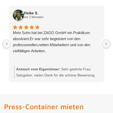
Heike S.
vor 2 Monaten
Mein Sohn hat bei ZAGO GmbH ein Praktikum
absolviert.Er war sehr begeistert von den
professionellen,netten Mitarbeitern und von den
vielfältigen Arbeiten.
Antwort vom Eigentümer:
Sehr geehrte Frau
Salzgeber, vielen Dank für die schöne Bewertung
und das positive Feedback zum Praktikum bei der
ZAGO GmbH in Kitzingen. Es freut uns sehr, dass
Ihr Sohn unser Team als professionell und freundlich
erlebt hat und einen guten Einblick in die vielseitigen
Press-Container mieten
Aufgaben in unserem Entsorgungsunternehmen
bekommen konnte. Auch uns hat die Zeit mit ihm