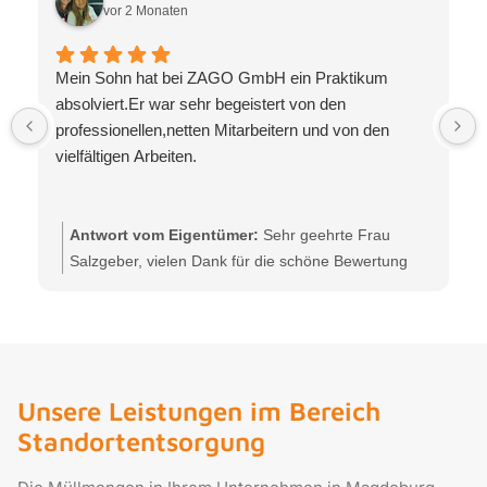
vor 2 Monaten
Mein Sohn hat bei ZAGO GmbH ein Praktikum
absolviert.Er war sehr begeistert von den
professionellen,netten Mitarbeitern und von den
vielfältigen Arbeiten.
Antwort vom Eigentümer:
Sehr geehrte Frau
Salzgeber, vielen Dank für die schöne Bewertung
und das positive Feedback zum Praktikum bei der
ZAGO GmbH in Kitzingen. Es freut uns sehr, dass
Ihr Sohn unser Team als professionell und freundlich
erlebt hat und einen guten Einblick in die vielseitigen
Aufgaben in unserem Entsorgungsunternehmen
Unsere Leistungen im Bereich
bekommen konnte. Auch uns hat die Zeit mit ihm
Standortentsorgung
sehr gefreut. Wir wünschen ihm für seinen weiteren
schulischen und beruflichen Weg alles Gute. Liebe